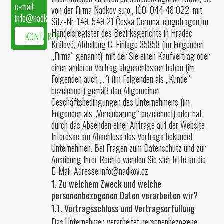
e-mail:
von der Firma Nadkov s.r.o., IČO: 044 48 022, mit
info@nadkov.cz
Sitz-Nr. 149, 549 21 Česká Čermná, eingetragen im
Handelsregister des Bezirksgerichts in Hradec
KONTAKTE
Králové, Abteilung C, Einlage 35858 (im Folgenden
„Firma“ genannt), mit der Sie einen Kaufvertrag oder
einen anderen Vertrag abgeschlossen haben (im
Folgenden auch „.“) (im Folgenden als „Kunde“
bezeichnet) gemäß den Allgemeinen
Geschäftsbedingungen des Unternehmens (im
Folgenden als „Vereinbarung“ bezeichnet) oder hat
durch das Absenden einer Anfrage auf der Website
Interesse am Abschluss des Vertrags bekundet
Unternehmen. Bei Fragen zum Datenschutz und zur
Ausübung Ihrer Rechte wenden Sie sich bitte an die
E-Mail-Adresse info@nadkov.cz
1. Zu welchem Zweck und welche
personenbezogenen Daten verarbeiten wir?
1.1. Vertragsschluss und Vertragserfüllung
Das Unternehmen verarbeitet personenbezogene