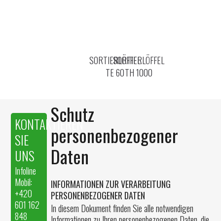
SORTIERLÖFFEL
SORTIERLÖFFEL
TE 60
TH 1000
Schutz
KONTAKTIEREN
personenbezogener
SIE
Daten
UNS
Infoline
Mobil:
INFORMATIONEN ZUR VERARBEITUNG
+420
PERSONENBEZOGENER DATEN
601 162
In diesem Dokument finden Sie alle notwendigen
848
Informationen zu Ihren personenbezogenen Daten, die