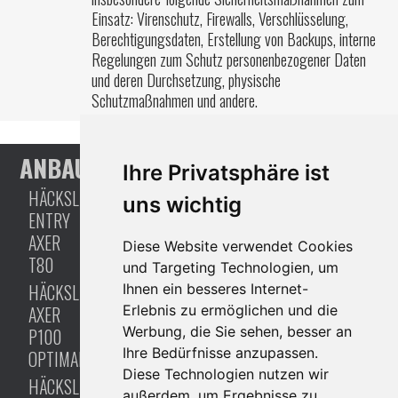
Einsatz: Virenschutz, Firewalls, Verschlüsselung,
Berechtigungsdaten, Erstellung von Backups, interne
Regelungen zum Schutz personenbezogener Daten
und deren Durchsetzung, physische
Schutzmaßnahmen und andere.
ANBAUHÄCKSLER
HÄCKSLER
Ihre Privatsphäre ist
MIT
HÄCKSLER
uns wichtig
ENTRY
EIGENEM
AXER
Diese Website verwendet Cookies
ANTRIEB
T80
und Targeting Technologien, um
HÄCKSLER
Ihnen ein besseres Internet-
HÄCKSLER
↑
AXER
Erlebnis zu ermöglichen und die
AXER
Werbung, die Sie sehen, besser an
P100
M80
Ihre Bedürfnisse anzupassen.
OPTIMAL
OPTIMAL
Diese Technologien nutzen wir
HÄCKSLER
HÄCKSLER
außerdem, um Ergebnisse zu