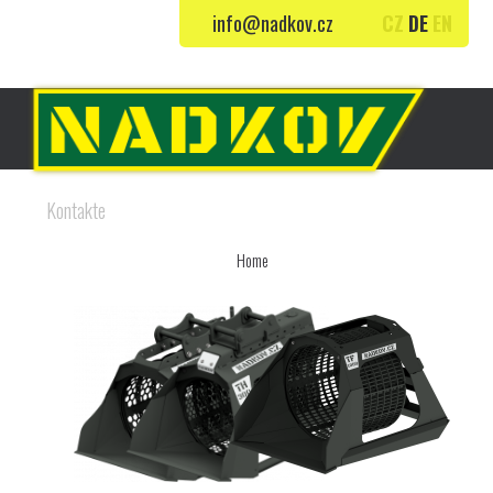
info@nadkov.cz
CZ
DE
EN
Mit allem, was wir tun, bewegen wir die
Welt in eine bessere Zukunft.
Home
Produkte
Produktionsbereich
Kontakte
Home
»
Schutz personenbezogener Daten