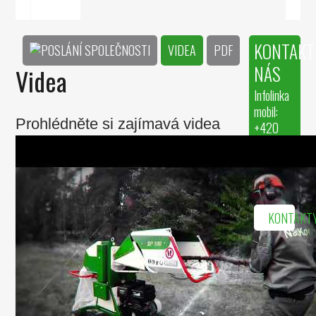
KONTAKT
VIDEA
PDF
NÁS
Videa
Infolinka
mobil:
Prohlédněte si zajímavá videa
+420
601 162
848
e-mail:
info@nadkov.
KONTAKT