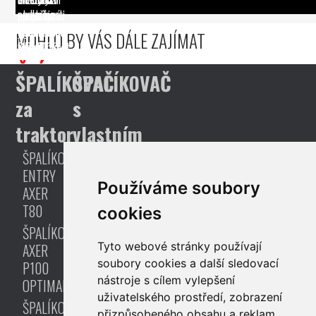
společnosti
podpořená
-
stromů
na stroje
NADKOV
agenturou
NADKOV
japonského
SPT a
MOHLO BY VÁS DÁLE ZAJÍMAT
s.r.o.
CzechInvest
S.R.O
topolu.
SPM 100
CZECHINVEST
CZECHINVEST
PROJEKT
ČLÁNEK
ČLÁNEK
ŠPALÍKOVAČ
ŠPALÍKOVAČ
za
s
traktor
vlastním
pohonem
ŠPALÍKOVAČ
ENTRY
ŠPALÍKOVAČ
Používáme soubory
AXER
AXER
T80
cookies
M80
ŠPALÍKOVAČ
OPTIMAL
Tyto webové stránky používají
AXER
ŠPALÍKOVAČ
soubory cookies a další sledovací
P100
AXER
nástroje s cílem vylepšení
OPTIMAL
M80
uživatelského prostředí, zobrazení
ŠPALÍKOVAČ
PLUS
přizpůsobeného obsahu a reklam,