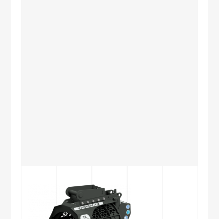
Stroj s
nastavitelnou
délkou
produkovaného
materiálu.