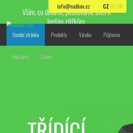
info@nadkov.cz
CZ
DE
EN
Vším, co děláme, posouváme svět k
lepším zítřkům.
Úvodní stránka
Produkty
Výroba
Půjčovna
Kontakty
Články
TŘÍDÍCÍ