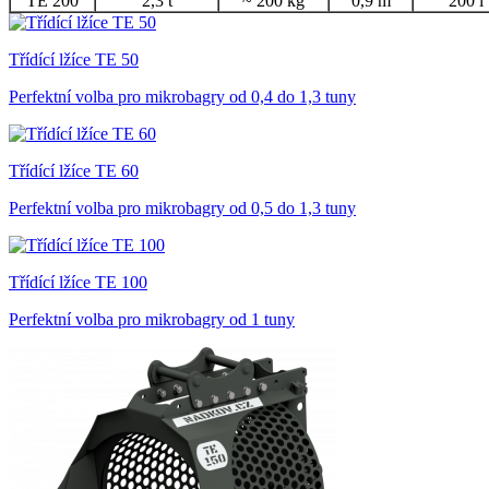
TE 200
2,3 t
~ 200 kg
0,9 m
200 l
Třídící lžíce TE 50
Perfektní volba pro mikrobagry od 0,4 do 1,3 tuny
Třídící lžíce TE 60
Perfektní volba pro mikrobagry od 0,5 do 1,3 tuny
Třídící lžíce TE 100
Perfektní volba pro mikrobagry od 1 tuny