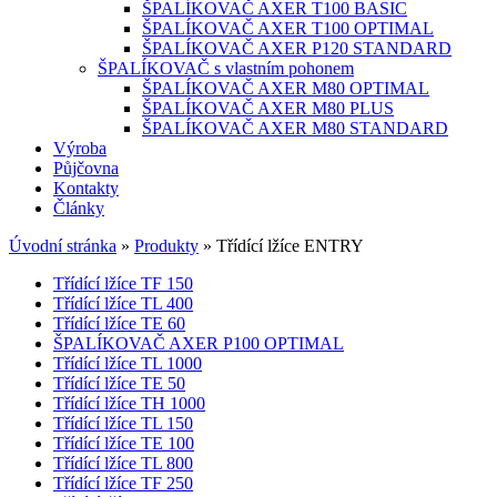
ŠPALÍKOVAČ AXER T100 BASIC
ŠPALÍKOVAČ AXER T100 OPTIMAL
ŠPALÍKOVAČ AXER P120 STANDARD
ŠPALÍKOVAČ s vlastním pohonem
ŠPALÍKOVAČ AXER M80 OPTIMAL
ŠPALÍKOVAČ AXER M80 PLUS
ŠPALÍKOVAČ AXER M80 STANDARD
Výroba
Půjčovna
Kontakty
Články
Úvodní stránka
»
Produkty
»
Třídící lžíce ENTRY
Třídící lžíce TF 150
Třídící lžíce TL 400
Třídící lžíce TE 60
ŠPALÍKOVAČ AXER P100 OPTIMAL
Třídící lžíce TL 1000
Třídící lžíce TE 50
Třídící lžíce TH 1000
Třídící lžíce TL 150
Třídící lžíce TE 100
Třídící lžíce TL 800
Třídící lžíce TF 250