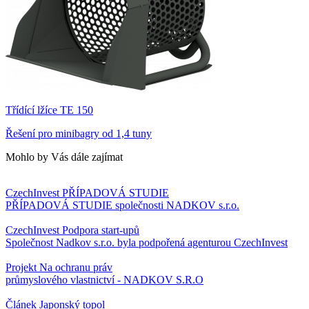
Třídící lžíce TE 150
Řešení pro minibagry od 1,4 tuny
Mohlo by Vás dále zajímat
CzechInvest
PŘÍPADOVÁ STUDIE
PŘÍPADOVÁ STUDIE společnosti NADKOV s.r.o.
CzechInvest
Podpora start-upů
Společnost Nadkov s.r.o. byla podpořená agenturou CzechInvest
Projekt
Na ochranu práv
průmyslového vlastnictví - NADKOV S.R.O
Článek
Japonský topol