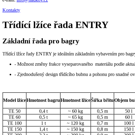
Kontakty
Třídící lžíce řada ENTRY
Základní řada pro bagry
Třídící lžíce řady ENTRY je ideálním základním vybavením pro bagry
- Možnost změny frakce vyseparovaného materiálu podle aktuá
- Zjednodušený design třídícího bubnu a pohonu pro snadné ov
Model lžíce
Hmotnost bagru
Hmotnost lžíce
Šířka břitu
Objem b
TE 50
0,4 t
~ 60 kg
0,5 m
50 l
TE 60
0,5 t
~ 65 kg
0,5 m
60 l
TE 100
1 t
~ 120 kg
0,7 m
100 l
TE 150
1,4 t
~ 150 kg
0,8 m
150 l