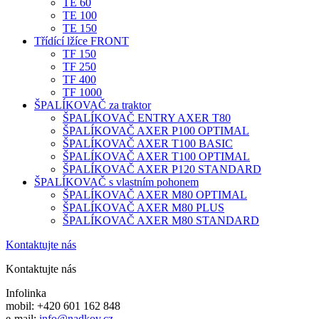
TE 60
TE 100
TE 150
Třídící lžíce FRONT
TF 150
TF 250
TF 400
TF 1000
ŠPALÍKOVAČ za traktor
ŠPALÍKOVAČ ENTRY AXER T80
ŠPALÍKOVAČ AXER P100 OPTIMAL
ŠPALÍKOVAČ AXER T100 BASIC
ŠPALÍKOVAČ AXER T100 OPTIMAL
ŠPALÍKOVAČ AXER P120 STANDARD
ŠPALÍKOVAČ s vlastním pohonem
ŠPALÍKOVAČ AXER M80 OPTIMAL
ŠPALÍKOVAČ AXER M80 PLUS
ŠPALÍKOVAČ AXER M80 STANDARD
Kontaktujte nás
Kontaktujte nás
Infolinka
mobil: +420 601 162 848
e-mail:
info@nadkov.cz