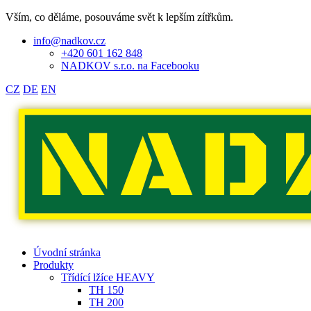
Vším, co děláme, posouváme svět k lepším zítřkům.
info@nadkov.cz
+420 601 162 848
NADKOV s.r.o. na Facebooku
CZ
DE
EN
Úvodní stránka
Produkty
Třídící lžíce HEAVY
TH 150
TH 200