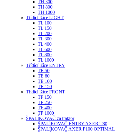
TH 300
TH 800
TH 1000
Třídící lžíce LIGHT
TL 100
TL 150
TL 200
TL 300
TL 400
TL 600
TL 800
TL 1000
Třídící lžíce ENTRY
TE 50
TE 60
TE 100
TE 150
Třídící lžíce FRONT
TF 150
TF 250
TF 400
TF 1000
ŠPALÍKOVAČ za traktor
ŠPALÍKOVAČ ENTRY AXER T80
ŠPALÍKOVAČ AXER P100 OPTIMAL